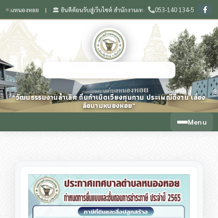
053-140 134-5
หนองหอย
🏛️ ยินดีต้อนรับสู่เว็บไซต์ สำนักงานเทศบาลตำบลหนองหอย จังหวัดเชียงใหม่
❙
เทศบาลตำบลหนองหอย จังหวัดเชียงใหม่
"วัฒนธรรมงามล้ำเลิศ ถิ่นกำเนิดเวียงกุมกาม ประเพณีดีงาม เลื่อง
ลือนามหนองหอย"
Menu