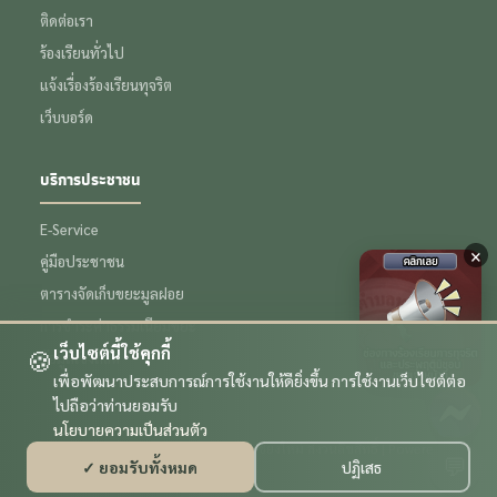
ติดต่อเรา
ร้องเรียนทั่วไป
แจ้งเรื่องร้องเรียนทุจริต
เว็บบอร์ด
บริการประชาชน
E-Service
×
คู่มือประชาชน
ตารางจัดเก็บขยะมูลฝอย
การชำระค่าธรรมเนียมขยะ
เว็บไซต์นี้ใช้คุกกี้
🍪
ข้อมูลเชิงสถิติ
เพื่อพัฒนาประสบการณ์การใช้งานให้ดียิ่งขึ้น การใช้งานเว็บไซต์ต่อ
ไปถือว่าท่านยอมรับ
นโยบายความเป็นส่วนตัว
© 2569 เทศบาลตำบลหนองหอย จังหวัดเชียงใหม่ สงวนลิขสิทธิ์ | Powered by
💬
✓ ยอมรับทั้งหมด
ปฏิเสธ
รับทำเว็บไซต์ เชียงใหม่