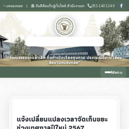
053-140 134-5
มหนองหอย
🏛️ ยินดีต้อนรับสู่เว็บไซต์ สำนักงานเทศบาลตำบลหนองหอย จังหวัดเชียงใหม่
❙
เทศบาลตำบลหนองหอย จังหวัดเชียงใหม่
"วัฒนธรรมงามล้ำเลิศ ถิ่นกำเนิดเวียงกุมกาม ประเพณีดีงาม เลื่อง
ลือนามหนองหอย"
Menu
แจ้งเปลี่ยนแปลงเวลาจัดเก็บขยะ
ช่วงเทศกาลปีใหม่ 2567