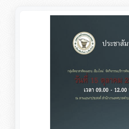
▸
▸
▸
▸