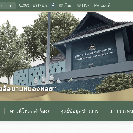
|
053-140 134-5
✉️ อีเมล
💬 LINE
🗺️ แผนที่
ก
ก+
วียงกุมกาม ประเพณีดีงาม เลื่องลือนามหนองหอย
🏛️ ยินดีต้อนรับสู่เว็บไซต์ สำน
❙
0
ื่องลือนามหนองหอย"
ดาวน์โหลดคำร้อง
ศูนย์ข้อมูลข่าวสาร
สภา ทต.ห
▾