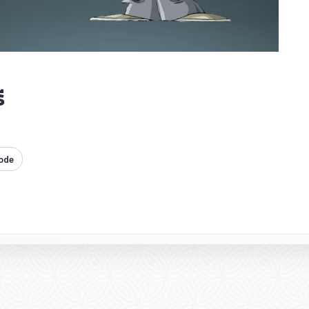
ี
ode