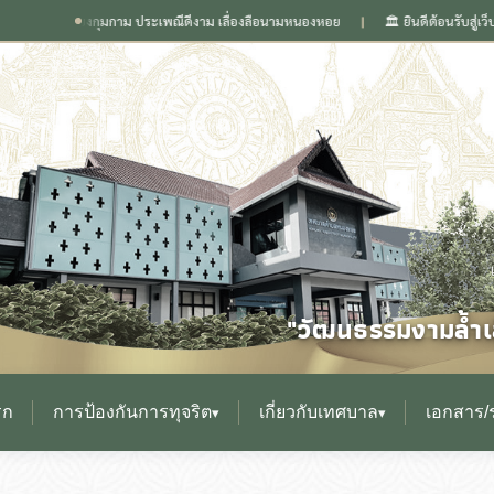
นิดเวียงกุมกาม ประเพณีดีงาม เลื่องลือนามหนองหอย
🏛️ ยินดีต้อนรับสู่เว็บไซต์ 
❙
"วัฒนธรรมงามล้ำเล
รก
การป้องกันการทุจริต
เกี่ยวกับเทศบาล
เอกสาร/
▾
▾
▸