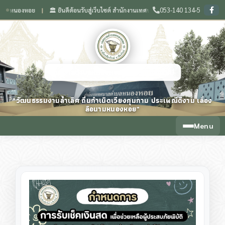
053-140 134-5
องหอย
🏛️ ยินดีต้อนรับสู่เว็บไซต์ สำนักงานเทศบาลตำบลหนองหอย จังหวัดเชียงใหม่
❙
เทศบาลตำบลหนองหอย จังหวัดเชียงใหม่
"วัฒนธรรมงามล้ำเลิศ ถิ่นกำเนิดเวียงกุมกาม ประเพณีดีงาม เลื่อง
ลือนามหนองหอย"
Menu