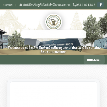
053-140 134-5
ย
🏛️ ยินดีต้อนรับสู่เว็บไซต์ สำนักงานเทศบาลตำบลหนองหอย จังหวัดเชียงใหม่
🌟
❙
❙
เทศบาลตำบลหนองหอย จังหวัดเชียงใหม่
"วัฒนธรรมงามล้ำเลิศ ถิ่นกำเนิดเวียงกุมกาม ประเพณีดีงาม เลื่อง
ลือนามหนองหอย"
Menu