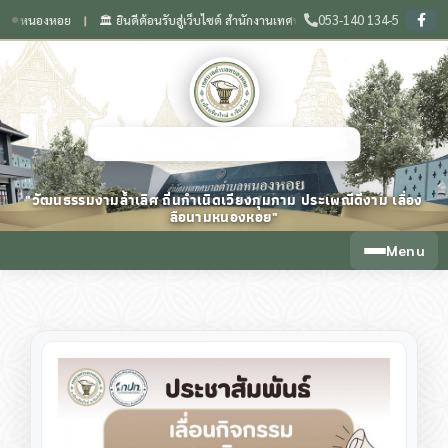
053-140 134-5
นองหอย
🏛️ ยินดีต้อนรับสู่เว็บไซต์ สำนักงานเทศบาลตำบลหนองหอย จังหวัดเชียงใหม่
❙
เทศบาลตำบลหนองหอย จังหวัดเชียงใหม่
"วัฒนธรรมงามล้ำเลิศ ถิ่นกำเนิดเวียงกุมกาม ประเพณีดีงาม เลื่อง
ลือนามหนองหอย"
Menu