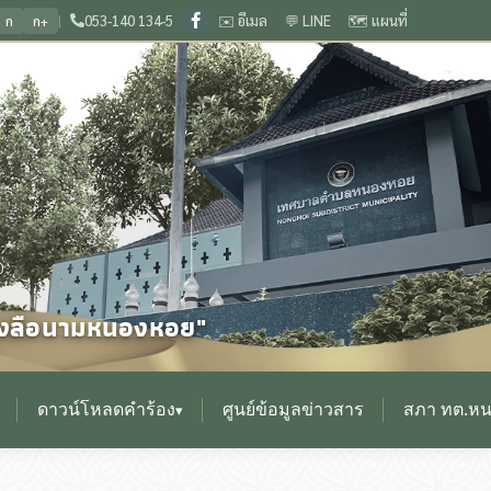
|
053-140 134-5
✉️ อีเมล
💬 LINE
🗺️ แผนที่
ก
ก+
วียงกุมกาม ประเพณีดีงาม เลื่องลือนามหนองหอย
🏛️ ยินดีต้อนรับสู่เว็บไซต์ สำนั
❙
0
ื่องลือนามหนองหอย"
ดาวน์โหลดคำร้อง
ศูนย์ข้อมูลข่าวสาร
สภา ทต.ห
▾