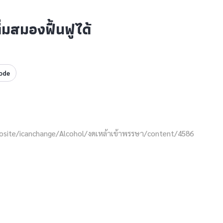
่มสมองฟื้นฟูได้
ode
crosite/icanchange/Alcohol/งดเหล้าเข้าพรรษา/content/4586