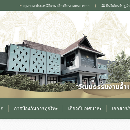
นิดเวียงกุมกาม ประเพณีดีงาม เลื่องลือนามหนองหอย
🏛️ ยินดีต้อนรับสู่เว็บไซต์ 
❙
"วัฒนธรรมงามล้ำเล
รก
การป้องกันการทุจริต
เกี่ยวกับเทศบาล
เอกสาร/
▾
▾
▸