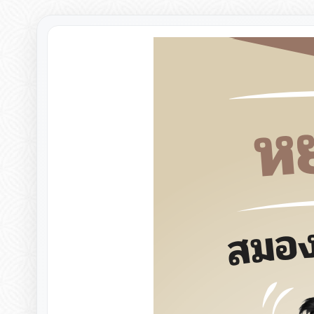
▸
▸
▸
▸