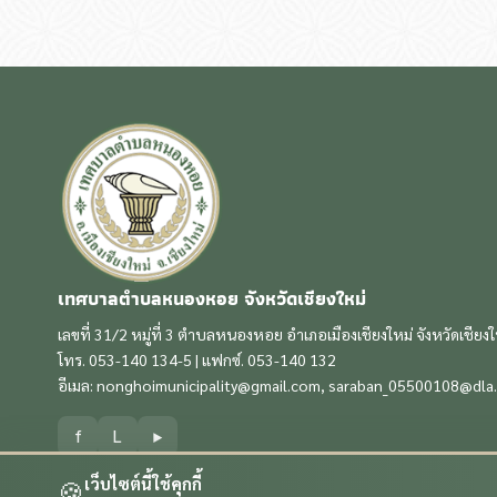
เทศบาลตำบลหนองหอย จังหวัดเชียงใหม่
เลขที่ 31/2 หมู่ที่ 3 ตำบลหนองหอย อำเภอเมืองเชียงใหม่ จังหวัดเชียง
โทร. 053-140 134-5 | แฟกซ์. 053-140 132
อีเมล:
nonghoimunicipality@gmail.com
,
saraban_05500108@dla.
f
L
▶
เว็บไซต์นี้ใช้คุกกี้
🍪