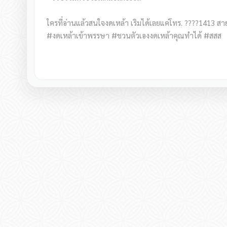
ใครที่อ่านแล้วสนใจงดเหล้า เริมได้เลยแค่โทร. ????1413 สา
#งดเหล้าเข้าพรรษา #ชวนตัวเองงดเหล้าคุณทำได้ #สสส