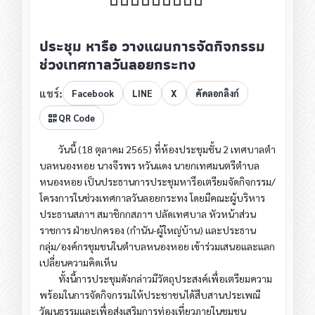
ประชุม​ หารือ​ วางแผนการจัดกิจกรรม
ช่วงเทศกาลวันลอยกระทง​
แชร์:
Facebook
LINE
X
คัดลอกลิงก์
QR Code
วันนี้​ (18​ ตุลาคม​ 2565) ที่ห้องประชุมชั้น​ 2​ เทศบาล​ต​ำ​
บ​ลหนอง​หอย​ นางจีรพร​ หวันแดง​ นายก​เทศมนตรี​ต​ำ​บ​ล
หนอง​หอย​ เป็นประธานการประชุม​หารือเตรียมจัดกิจกรรม​/
โครงการในช่วงเทศกาล​วันลอยกระทง​ โดยมีคณะผู้บริหาร​
ประธาน​สภาฯ​ สมาชิกกสภาฯ​ ปลัดเทศบาล​ หัวหน้าส่วน
ราชการ​ ฝ่ายปกครอง​ (กำนัน​-ผู้ใหญ่บ้าน)​ และประธาน
กลุ่ม/องค์กร​ชุมชนในตำบลหนองหอย​ เข้าร่วมเสนอและแลก
เปลี่ยนความคิดเห็น​
ทั้งนี้การประชุมดังกล่าวมีวัตถุประสงค์​เพื่อเตรียมความ
พร้อมในการจัดกิจกรรมให้ประชาชนได้สืบสานประเพณี
วัฒนธรรม​และเพื่อส่งเสริมการท่องเที่ยวภายในชุมชน