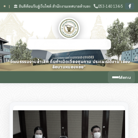
053-140 134-5
🏛️ ยินดีต้อนรับสู่เว็บไซต์ สำนักงานเทศบาลตำบลหนองหอย จังหวัดเชียงใหม่
🌟 วัฒน
❙
เทศบาลตำบลหนองหอย จังหวัดเชียงใหม่
"วัฒนธรรมงามล้ำเลิศ ถิ่นกำเนิดเวียงกุมกาม ประเพณีดีงาม เลื่อง
ลือนามหนองหอย"
Menu