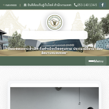
053-140 134-5
องหอย
🏛️ ยินดีต้อนรับสู่เว็บไซต์ สำนักงานเทศบาลตำบลหนองหอย จังหวัดเชียงใหม่
❙
เทศบาลตำบลหนองหอย จังหวัดเชียงใหม่
"วัฒนธรรมงามล้ำเลิศ ถิ่นกำเนิดเวียงกุมกาม ประเพณีดีงาม เลื่อง
ลือนามหนองหอย"
Menu