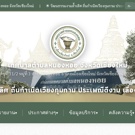
ก-
ดเชียงใหม่
🌟 วัฒนธรรมงามล้ำเลิศ ถิ่นกำเนิดเวียงกุมกาม ประเพณีดีงาม เลื่องลื
❙
เทศบาลตำบลหนองหอย จังหวัดเชียงใหม่
เลขที่ 31/2 หมู่ที่ 3 ตำบลหนองหอย อำเภอเมืองเชียงใหม่ จังหวัดเชียงใหม่ 5000
ิศ ถิ่นกำเนิดเวียงกุมกาม ประเพณีดีงาม เล
รายงาน
ประกาศต่างๆ
ข้อมูลบริการ
คลังความรู้
▾
▾
▾
▾
▸