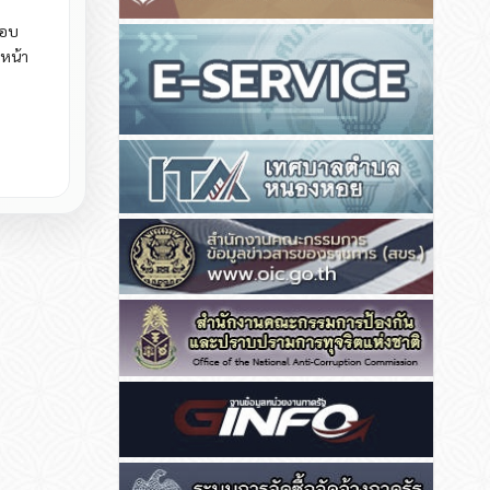
มอบ
หน้า