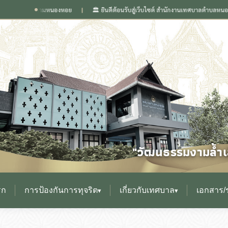
องลือนามหนองหอย
🏛️ ยินดีต้อนรับสู่เว็บไซต์ สำนักงานเทศบาลตำบลหนองหอย จังหวั
❙
"วัฒนธรรมงามล้ำเล
รก
การป้องกันการทุจริต
เกี่ยวกับเทศบาล
เอกสาร/
▾
▾
▸