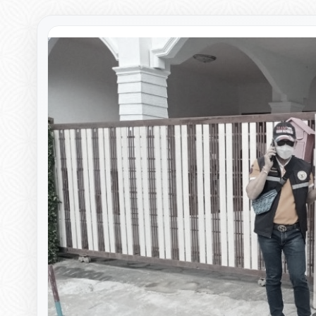
▸
▸
▸
▸