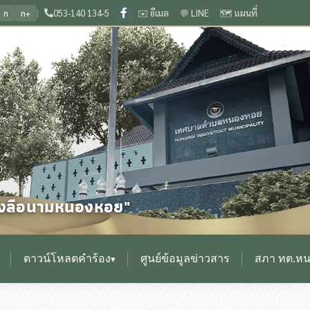
|
053-140 134-5
✉️ อีเมล
💬 LINE
🗺️ แผนที่
ก
ก+
อนามหนองหอย
🏛️ ยินดีต้อนรับสู่เว็บไซต์ สำนักงานเทศบาลตำบลหนองหอย จังหวัดเชี
❙
0
ื่องลือนามหนองหอย"
ดาวน์โหลดคำร้อง
ศูนย์ข้อมูลข่าวสาร
สภา ทต.ห
▾