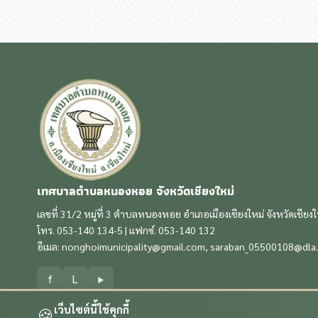
เทศบาลตำบลหนองหอย จังหวัดเชียงใหม่
เลขที่ 31/2 หมู่ที่ 3 ตำบลหนองหอย อำเภอเมืองเชียงใหม่ จังหวัดเชียง
โทร. 053-140 134-5 | แฟกซ์. 053-140 132
อีเมล:
nonghoimunicipality@gmail.com
,
saraban_05500108@dla.
f
L
▶
เว็บไซต์นี้ใช้คุกกี้
🍪