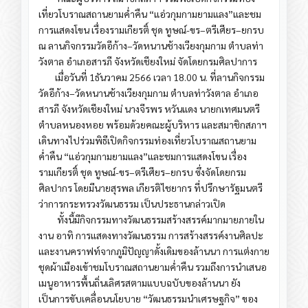
เที่ยวโบราณสถานยามค่ำคืน “แอ่วกุมกามยามแลง”และชม
การแสดงโขน เรื่องรามเกียรติ์ ชุด ทูษณ์-ขร–ตรีเศียร–ยกรบ
ณ ลานกิจกรรมวัดอีก้าง–วัดหนานช้างเวียงกุมกาม ตำบลท่า
วังตาล อำเภอสารภี จังหวัดเชียงใหม่ จัดโดยกรมศิลปาการ
เมื่อวันที่ 1ธันวาคม 2566 เวลา 18.00 น. ที่ลานกิจกรรม
วัดอีก้าง–วัดหนานช้างเวียงกุมกาม ตำบลท่าวังตาล อำเภอ
สารภี จังหวัดเชียงใหม่ นางจีรพร หวันแดง นายกเทศมนตรี
ตำบลหนองหอย พร้อมด้วยคณะผู้บริหาร และสมาชิกสภาฯ
เดินทางไปร่วมพิธีเปิดกิจกรรมท่องเที่ยวโบราณสถานยาม
ค่ำคืน “แอ่วกุมกามยามแลง”และชมการแสดงโขน เรื่อง
รามเกียรติ์ ชุด ทูษณ์-ขร–ตรีเศียร–ยกรบ ซึ่งจัดโดยกรม
ศิลปากร โดยมีนายสุรพล เกียรติไชยากร ที่ปรึกษารัฐมนตรี
ว่าการกระทรวงวัฒนธรรม เป็นประธานกล่าวเปิด
ทั้งนี้มีกิจกรรมทางวัฒนธรรมสร้างสรรค์มากมายภายใน
งาน อาทิ การแสดงทางวัฒนธรรม การสร้างสรรค์งานศิลปะ
และงานคราฟท์จากภูมิปัญญาดั้งเดิมของล้านนา การแต่งกาย
ชุดผ้าเมืองเข้าชมโบราณสถานยามค่ำคืน รวมถึงการนำเสนอ
เมนูอาหารพื้นถิ่นเลิศรสตามแบบฉบับของล้านนา ยัง
เป็นการขับเคลื่อนนโยบาย “วัฒนธรรมนำเศรษฐกิจ” ของ