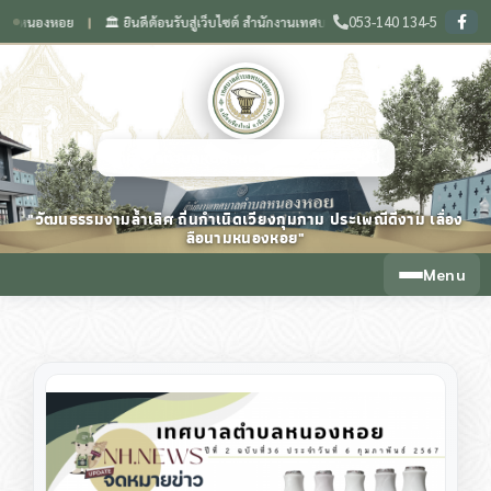
053-140 134-5
องหอย
🏛️ ยินดีต้อนรับสู่เว็บไซต์ สำนักงานเทศบาลตำบลหนองหอย จังหวัดเชียงใหม่
❙
❙
เทศบาลตำบลหนองหอย จังหวัดเชียงใหม่
"วัฒนธรรมงามล้ำเลิศ ถิ่นกำเนิดเวียงกุมกาม ประเพณีดีงาม เลื่อง
ลือนามหนองหอย"
Menu