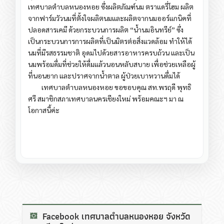
เทศบาลตำบลหนองหอย ซึ่งผลิตภัณฑ์นม ตราแดรี่โฮม ผลิต
จากฟาร์มวัวนมที่ตั้งใจผลิตนมและผลิตจากนมออร์แกนิคที่
ปลอดสารเคมี ด้วยกระบวนการผลิต “น้ำนมอินทรีย์” ซึ่ง
เป็นกระบวนการการผลิตที่เป็นมิตรต่อสิ่งแวดล้อม ทำให้ได้
นมที่มีรสธรรมชาติ อุดมไปด้วยสารอาหารครบถ้วน และเป็น
นมพร้อมดื่มที่ช่วยให้ดื่มแล้วนอนหลับสบาย เพื่อช่วยเหลือผู้
ที่นอนยาก และปราศจากน้ำตาล ผู้ป่วยเบาหวานดื่มได้
เทศบาลตำบลหนองหอย ขอขอบคุณ สท.พรฤดี พุทธิ
ศรี สมาชิกสภาเทศบาลนครเชียงใหม่ พร้อมคณะฯ มา ณ
โอกาสนี้ค่ะ
Facebook เทศบาลตำบลหนองหอย จังหวัด