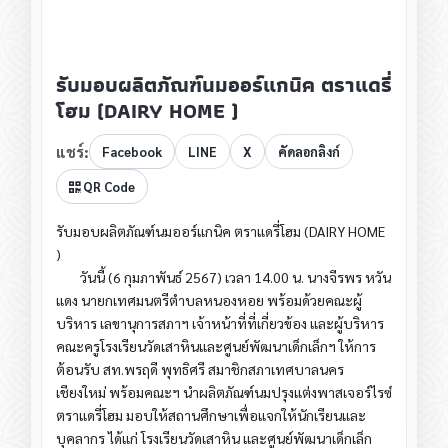
รับมอบผลิตภัณฑ์นมออร์แกนิค ตราแดรี่
โฮม (DAIRY HOME )
แชร์:
Facebook
LINE
X
คัดลอกลิงก์
QR Code
รับมอบผลิตภัณฑ์นมออร์แกนิค ตราแดรี่โฮม (DAIRY HOME
)
วันนี้ (6 กุมภาพันธ์ 2567) เวลา 14.00 น. นางจีรพร หวัน
แดง นายกเทศมนตรีตำบลหนองหอย พร้อมด้วยคณะผู้
บริหาร เลขานุการสภาฯ เจ้าหน้าที่ที่เกี่ยวข้อง และผู้บริหาร
คณะครูโรงเรียนวัดเสาหินและศูนย์พัฒนาเด็กเล็กฯ ให้การ
ต้อนรับ สท.พรฤดี พุทธิศรี สมาชิกสภาเทศบาลนคร
เชียงใหม่ พร้อมคณะฯ นำผลิตภัณฑ์นมปรุงแต่งพาสเจอร์ไรซ์
ตราแดรี่โฮม มอบให้สถานศึกษาเพื่อแจกให้นักเรียนและ
บุคลากร ได้แก่ โรงเรียนวัดเสาหิน และศูนย์พัฒนาเด็กเล็ก