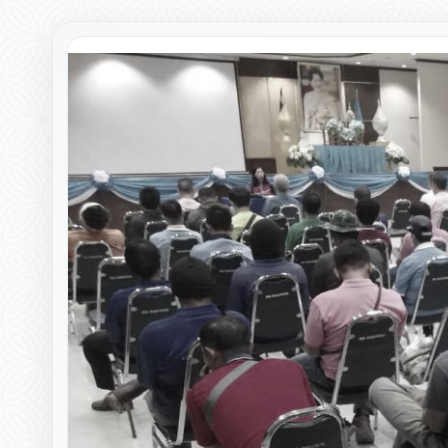
▸
▸
▸
▸