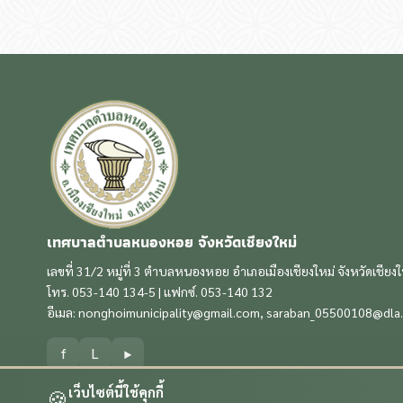
เทศบาลตำบลหนองหอย จังหวัดเชียงใหม่
เลขที่ 31/2 หมู่ที่ 3 ตำบลหนองหอย อำเภอเมืองเชียงใหม่ จังหวัดเชียง
โทร. 053-140 134-5 | แฟกซ์. 053-140 132
อีเมล:
nonghoimunicipality@gmail.com
,
saraban_05500108@dla.
f
L
▶
เว็บไซต์นี้ใช้คุกกี้
🍪