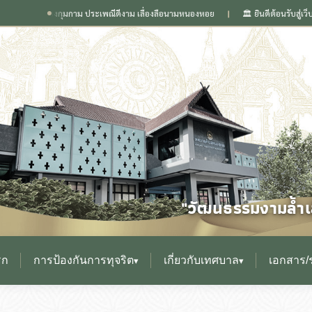
ดเวียงกุมกาม ประเพณีดีงาม เลื่องลือนามหนองหอย
🏛️ ยินดีต้อนรับสู่เว็บไซต์ สำ
❙
"วัฒนธรรมงามล้ำเล
รก
การป้องกันการทุจริต
เกี่ยวกับเทศบาล
เอกสาร/
▾
▾
▸