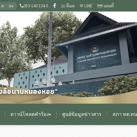
|
053-140 134-5
✉️ อีเมล
💬 LINE
🗺️ แผนที่
ก
ก+
ยงกุมกาม ประเพณีดีงาม เลื่องลือนามหนองหอย
🏛️ ยินดีต้อนรับสู่เว็บไซต์ สำนักง
❙
0
ื่องลือนามหนองหอย"
ดาวน์โหลดคำร้อง
ศูนย์ข้อมูลข่าวสาร
สภา ทต.ห
▾