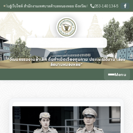
053-140 134-5
สู่เว็บไซต์ สำนักงานเทศบาลตำบลหนองหอย จังหวัดเชียงใหม่
🌟 วัฒนธรรมงามล้ำเลิศ ถิ
❙
เทศบาลตำบลหนองหอย จังหวัดเชียงใหม่
"วัฒนธรรมงามล้ำเลิศ ถิ่นกำเนิดเวียงกุมกาม ประเพณีดีงาม เลื่อง
ลือนามหนองหอย"
Menu