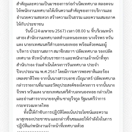
สำคัญและความเป็นมาของการก่อกำเนิดเทศบาล ตลอดจน
ให้พนักงานเทศบาลได้เห็นความสำคัญของการบริการและ
อำนวยความสะดวก สร้างความเป็นธรรม และความเสมอภาค
ให้กับประชาชน
วันนี้ (24 เมษายน 2567) เวลา 08.00 น. ที่บริเวณหน้า
เสาธง สำนักงานเทศบาลตตำบลหนองหอย นางจีรพร หวัน
แดง นายกเทศมนตรีตำบลหนองหอย พร้อมด้วยคณะผู้
บริหาร ประธานสภาฯ สมาชิกสภาฯ ปลัดเทศบาล รองปลัด
เทศบาล หัวหน้าส่วนราชการ และพนักงานเจ้าหน้าที่ทุก
สำนัก/กอง ร่วมดำเนินโครงการวันเทศบาล ประจำ
ปีงบประมาณ พ.ศ.2567 โดยมีการเคารพธงชาติและร้อง
เพลงชาติไทย จากนั้นนางสาวบงกช เบ็ญมาตร์ ปลัดเทศบาล
กล่าวรายงานที่มาและวัตถุประสงค์ของโครงการ จากนั้นนาง
จีรพร หวันแดง นายกเทศมนตรีตำบลหนองหอย กล่าวเปิด
และอ่านสารจากนายอนุทิน ชาญวีรกูล รัฐมนตรีว่าการ
กระทรวงมหาดไทย
ทั้งนี้ได้กำชับการปฏิบัติโดยเน้นประโยชน์และความ
ผาสุกของประชาชน และกล่าวชื่นชมและให้กำลังใจในการ
ปฏิบัติแก่พนักงานเจ้าหน้าที่เทศบาลด้วย