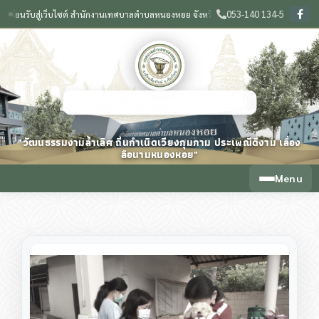
053-140 134-5
นรับสู่เว็บไซต์ สำนักงานเทศบาลตำบลหนองหอย จังหวัดเชียงใหม่
🌟 วัฒนธรรมงามล้ำเลิ
❙
เทศบาลตำบลหนองหอย จังหวัดเชียงใหม่
"วัฒนธรรมงามล้ำเลิศ ถิ่นกำเนิดเวียงกุมกาม ประเพณีดีงาม เลื่อง
ลือนามหนองหอย"
Menu