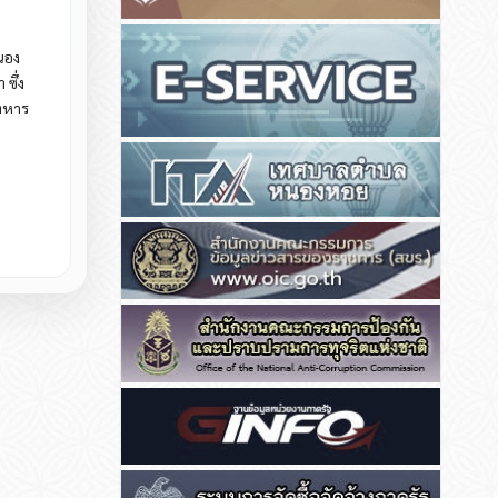
นอง
ซึ่ง
รทหาร