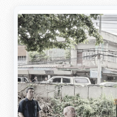
▸
▸
▸
▸