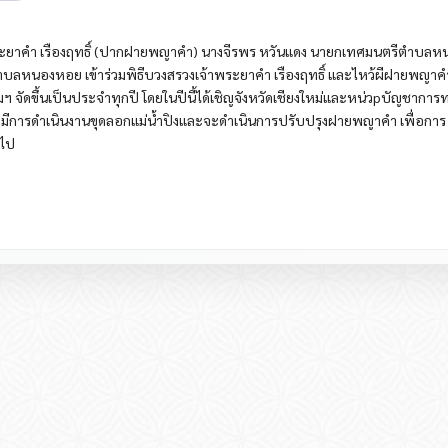
่อพระยาคำ เรืองฤทธิ์ (ปากฝายพญาคำ) นางจีรพร หวันแดง นายกเทศมนตรีตำบลห
ลหนองหอย เข้าร่วมพิธีบวงสรวงเจ้าพระยาคำ เรืองฤทธิ์ และไหว้ผีฝายพญาคำ 
่มฯ จัดขึ้นเป็นประจำทุกปี โดยในปีนี้ได้เชิญจังหวัดเชียงใหม่และหน่วpบัญชากา
งจากมีการดำเนินงานขุดลอกแม่น้ำปิงและจะดำเนินการปรับปรุงฝายพญาคำ เพื่อการ
อไป