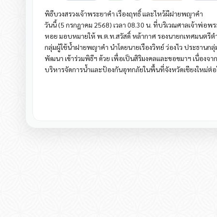
พิธีบวงสรวงเจ้าพระยาคำ เรืองฤทธิ์ และไหว้ผีฝายพญาคำ
วันนี้ (5 กรกฎาคม 2568) เวลา 08.30 น. ที่บริเวณศาลเจ้าพ
หอย มอบหมายให้ พ.ต.ท.สวัสดิ์ หล้ากาศ รองนายกเทศมนตรีตำบ
กลุ่มผู้ใช้น้ำฝายพญาคำ นำโดยนายเรืองวิทย์ ว่องไว ประธานกลุ
พัฒนา เข้าร่วมพิธีฯ ด้วย เพื่อเป็นสิริมงคลและขอขมาฯ เนื่อ
บริหารจัดการน้ำและป้องกันอุทกภัยในพื้นที่จังหวัดเชียงใหม่ต่