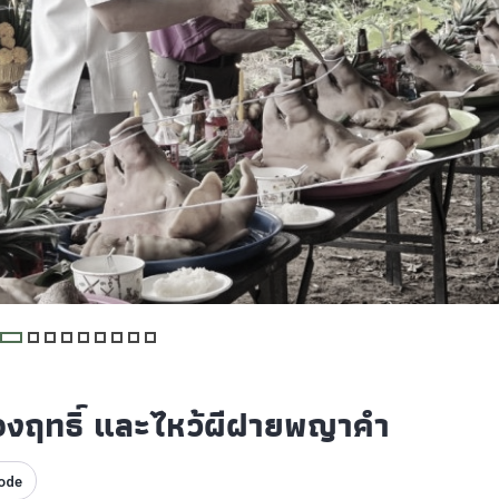
ืองฤทธิ์ และไหว้ผีฝายพญาคำ
ode