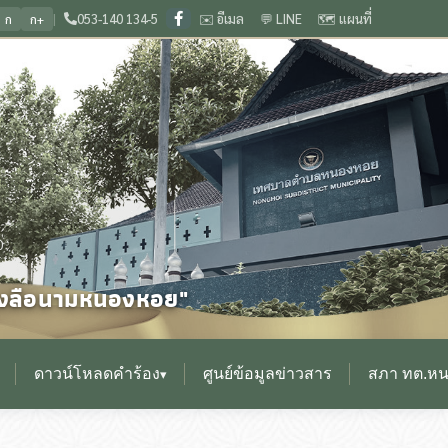
|
053-140 134-5
✉️ อีเมล
💬 LINE
🗺️ แผนที่
ก
ก+
ม เลื่องลือนามหนองหอย
🏛️ ยินดีต้อนรับสู่เว็บไซต์ สำนักงานเทศบาลตำบลหนองหอย 
❙
0
ื่องลือนามหนองหอย"
ดาวน์โหลดคำร้อง
ศูนย์ข้อมูลข่าวสาร
สภา ทต.ห
▾