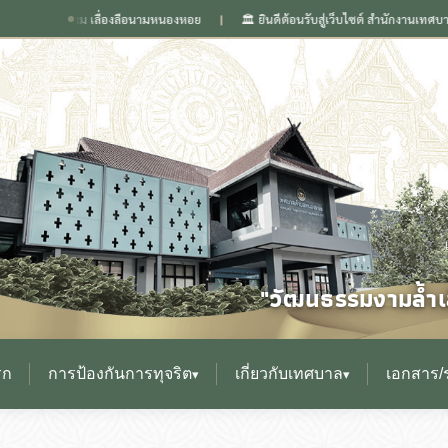
ดีงาม เลื่องลือนามหนองหอย
🏛️ ยินดีต้อนรับสู่เว็บไซต์ สำนักงานเทศบาลตำบลหนอง
❙
"วัฒนธรรมงามล้ำเล
รก
การป้องกันการทุจริต
เกี่ยวกับเทศบาล
เอกสาร/
▾
▾
▸