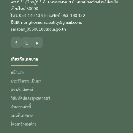
เลขที่ 31/2 หมู่ที่ 3 ตำบลหนองหอย อำเภอเมืองเชียงใหม่ จังหวัด
เชียงใหม่ 50000
โทร. 053-140 134-5 | แฟกซ์. 053-140 132
อีเมล:
nonghoimunicipality@gmail.com
,
saraban_05500108@dla.go.th
f
L
▶
เกี่ยวกับเทศบาล
หน้าแรก
ประวัติความเป็นมา
ตราสัญลักษณ์
วิสัยทัศน์และยุทธศาสตร์
อำนาจหน้าที่
แผนที่เทศบาล
โครงสร้างองค์กร