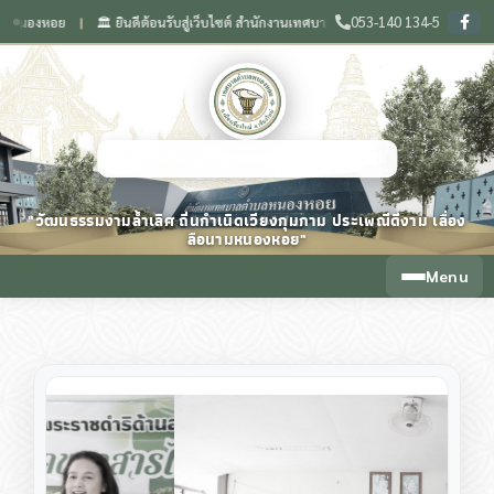
053-140 134-5
หอย
🏛️ ยินดีต้อนรับสู่เว็บไซต์ สำนักงานเทศบาลตำบลหนองหอย จังหวัดเชียงใหม่
❙
❙
เทศบาลตำบลหนองหอย จังหวัดเชียงใหม่
"วัฒนธรรมงามล้ำเลิศ ถิ่นกำเนิดเวียงกุมกาม ประเพณีดีงาม เลื่อง
ลือนามหนองหอย"
Menu