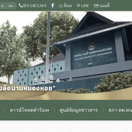
|
053-140 134-5
✉️ อีเมล
💬 LINE
🗺️ แผนที่
ก
ก+
ยงใหม่
🌟 วัฒนธรรมงามล้ำเลิศ ถิ่นกำเนิดเวียงกุมกาม ประเพณีดีงาม เลื่องลือนาม
❙
0
ื่องลือนามหนองหอย"
ดาวน์โหลดคำร้อง
ศูนย์ข้อมูลข่าวสาร
สภา ทต.ห
▾