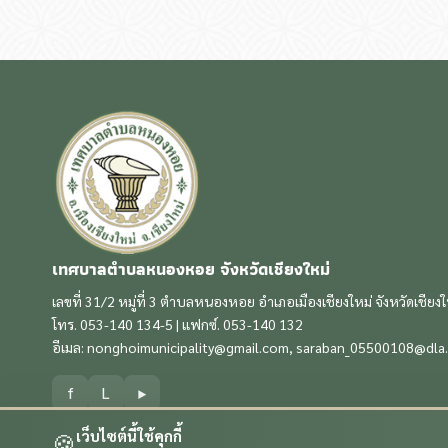
เทศบาลตำบลหนองหอย จังหวัดเชียงใหม่
เลขที่ 31/2 หมู่ที่ 3 ตำบลหนองหอย อำเภอเมืองเชียงใหม่ จังหวัดเชียง
โทร. 053-140 134-5 | แฟกซ์. 053-140 132
อีเมล:
nonghoimunicipality@gmail.com
,
saraban_05500108@dla.
f
L
▶
เว็บไซต์นี้ใช้คุกกี้
🍪