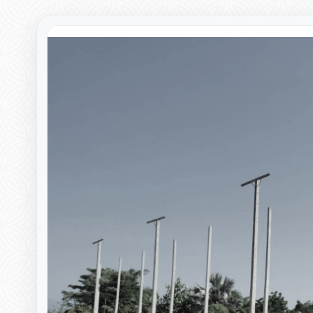
▸
▸
▸
▸