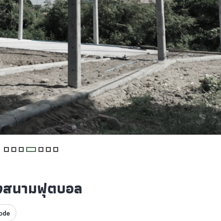
างสนามฟุตบอล
ode