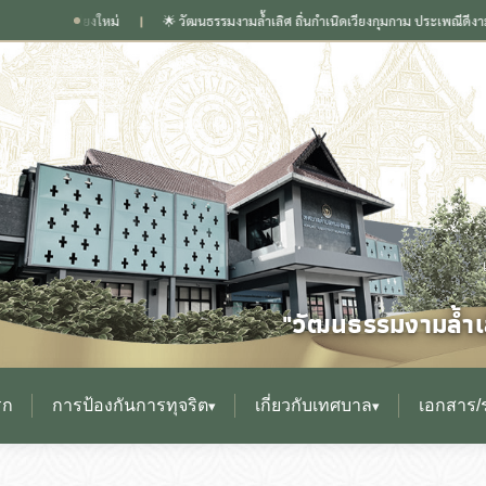
เชียงใหม่
🌟 วัฒนธรรมงามล้ำเลิศ ถิ่นกำเนิดเวียงกุมกาม ประเพณีดีงาม เลื่องลื
❙
"วัฒนธรรมงามล้ำเล
รก
การป้องกันการทุจริต
เกี่ยวกับเทศบาล
เอกสาร/
▾
▾
▸