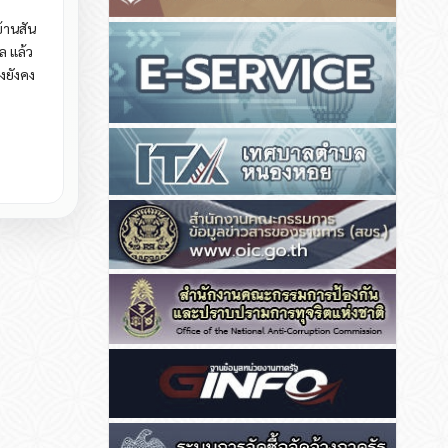
้านสัน
ล แล้ว
งยังคง