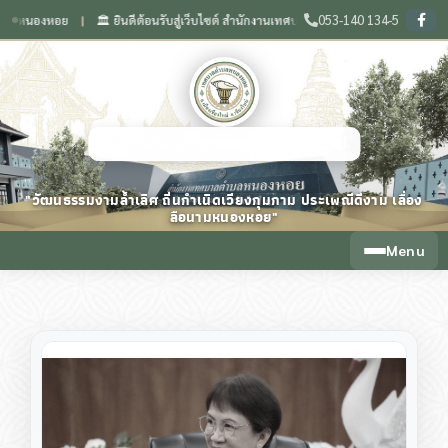
053-140 134-5
องหอย
🏛️ ยินดีต้อนรับสู่เว็บไซต์ สำนักงานเทศบาลตำบลหนองหอย จังหวัดเชียงใหม่
❙
เทศบาลตำบลหนองหอย จังหวัดเชียงใหม่
"วัฒนธรรมงามล้ำเลิศ ถิ่นกำเนิดเวียงกุมกาม ประเพณีดีงาม เลื่อง
ลือนามหนองหอย"
Menu