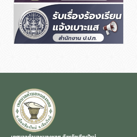
เทศบาลตำบลหนองหอย จังหวัดเชียงใหม่