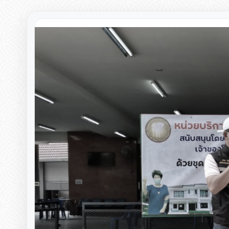
▸
▸
▸
▸