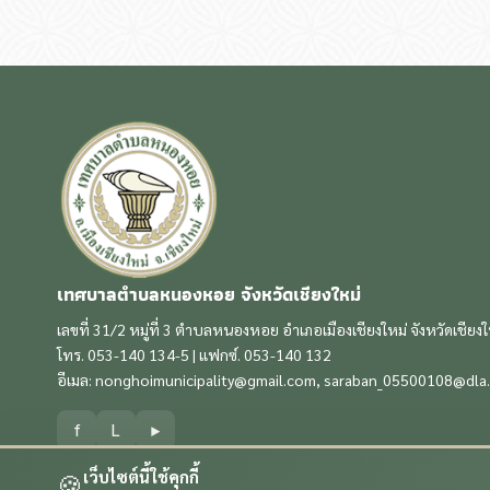
เทศบาลตำบลหนองหอย จังหวัดเชียงใหม่
เลขที่ 31/2 หมู่ที่ 3 ตำบลหนองหอย อำเภอเมืองเชียงใหม่ จังหวัดเชียง
โทร. 053-140 134-5 | แฟกซ์. 053-140 132
อีเมล:
nonghoimunicipality@gmail.com
,
saraban_05500108@dla.
f
L
▶
เว็บไซต์นี้ใช้คุกกี้
🍪