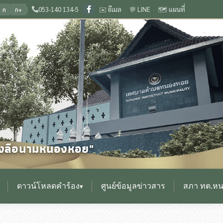
|
053-140 134-5
✉️ อีเมล
💬 LINE
🗺️ แผนที่
ก
ก+
🏛️ ยินดีต้อนรับสู่เว็บไซต์ สำนักงานเทศบาลตำบลหนองหอย จังหวัดเชียงใหม่
❙
❙
0
ื่องลือนามหนองหอย"
ดาวน์โหลดคำร้อง
ศูนย์ข้อมูลข่าวสาร
สภา ทต.ห
▾