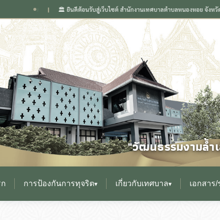
🏛️ ยินดีต้อนรับสู่เว็บไซต์ สำนักงานเทศบาลตำบลหนองหอย จังหวัดเชียงใหม่
"วัฒนธรรมงามล้ำเล
รก
การป้องกันการทุจริต
เกี่ยวกับเทศบาล
เอกสาร/
▾
▾
▸