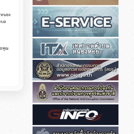
บลหนอง
นตำบล
ระคุณ