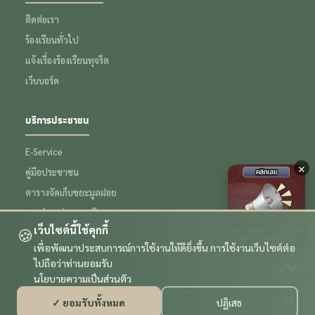
ติดต่อเรา
ร้องเรียนทั่วไป
แจ้งเรื่องร้องเรียนทุจริต
เว็บบอร์ด
บริการประชาชน
E-Service
×
คู่มือประชาชน
ตารางจัดเก็บขยะมูลฝอย
การชำระค่าธรรมเนียมขยะ
เว็บไซต์นี้ใช้คุกกี้
🍪
ข้อมูลเชิงสถิติ
เพื่อพัฒนาประสบการณ์การใช้งานให้ดียิ่งขึ้น การใช้งานเว็บไซต์ต่อ
ไปถือว่าท่านยอมรับ
นโยบายความเป็นส่วนตัว
© 2569 เทศบาลตำบลหนองหอย จังหวัดเชียงใหม่ สงวนลิขสิทธิ์ | Powered by
💬
✓ ยอมรับทั้งหมด
ปฏิเสธ
รับทำเว็บไซต์ เชียงใหม่