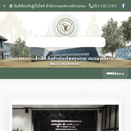
053-140 134-5
️ ยินดีต้อนรับสู่เว็บไซต์ สำนักงานเทศบาลตำบลหนองหอย จังหวัดเชียงใหม่
🌟 วัฒนธร
❙
เทศบาลตำบลหนองหอย จังหวัดเชียงใหม่
"วัฒนธรรมงามล้ำเลิศ ถิ่นกำเนิดเวียงกุมกาม ประเพณีดีงาม เลื่อง
ลือนามหนองหอย"
Menu