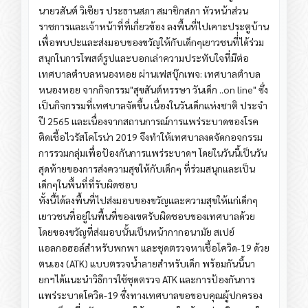
นายวสันต์ วิเชียร ประธานสภา สมาชิกสภา หัวหน้าส่วน
ราชการและเจ้าหน้าที่ที่เกี่ยวข้อง ลงพื้นที่ไปเคาะประตูบ้าน
เพื่อพบปะและส่งมอบของขวัญให้กับเด็กๆเยาวชนที่่ได้ร่วม
สนุกในการโพสต์รูปและบอกเล่าความประทับใจที่มีต่อ
เทศบาลตำบลหนองหอย ผ่านเฟสบุ๊กเพจ: เทศบาลตำบล
หนองหอย จากกิจกรรม"สุขสันต์หรรษา วันเด็ก ..on line" ซึ่ง
เป็นกิจกรรมที่เทศบาลจัดขึ้น เนื่องในวันเด็กแห่งชาติ ประจำ
ปี 2565 และเนื่องจากสถานการณ์การแพร่ระบาดของโรค
ติดเชื้อไวรัสโคโรน่า 2019 จึงทำให้เทศบาลงดจัดกอจกรรม
การรวมกลุ่มเพื่อป้องกันการแพร่ระบาดฯ โดยในวันนี้เป็นวัน
สุดท้ายของการส่งความสุขให้กับเด็กๆ ที่ร่วมสนุกและเป็น
เด็กๆในพื้นที่ที่รับผิดชอบ
ทั้งนี้ได้ลงพื้นที่ไปส่งมอบของขวัญและความสุขให้แก่เด็กๆ
เยาวชนที่อยู่ในพื้นที่ของเขตรับผิดชอบของเทศบาลด้วย
โดยของขวัญที่ส่งมอบนั้นเป็นหน้ากากอนามัย สเปย์
แอลกอฮอล์สำหรับพกพา และชุดตรวจหาเชื้อโควิด-19 ด้วย
ตนเอง (ATK) แบบตรวจน้ำลายสำหรับเด็ก พร้อมกันนี้นา
ยกฯได้แนะนำวิธีการใช้ชุดตรวจ ATK และการป้องกันการ
แพร่ระบาดโควิด-19 ซึ่งทางเทศบาลขอขอบคุณผู้ปกครอง