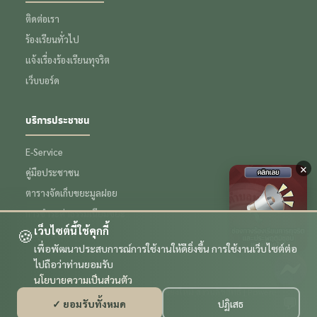
ติดต่อเรา
ร้องเรียนทั่วไป
แจ้งเรื่องร้องเรียนทุจริต
เว็บบอร์ด
บริการประชาชน
E-Service
×
คู่มือประชาชน
ตารางจัดเก็บขยะมูลฝอย
การชำระค่าธรรมเนียมขยะ
เว็บไซต์นี้ใช้คุกกี้
🍪
ข้อมูลเชิงสถิติ
เพื่อพัฒนาประสบการณ์การใช้งานให้ดียิ่งขึ้น การใช้งานเว็บไซต์ต่อ
ไปถือว่าท่านยอมรับ
นโยบายความเป็นส่วนตัว
© 2569 เทศบาลตำบลหนองหอย จังหวัดเชียงใหม่ สงวนลิขสิทธิ์ | Powered by
💬
✓ ยอมรับทั้งหมด
ปฏิเสธ
รับทำเว็บไซต์ เชียงใหม่