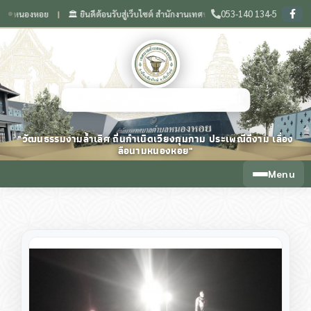
053-140 134-5
องหอย
🏛️ ยินดีต้อนรับสู่เว็บไซต์ สำนักงานเทศบาลตำบลหนองหอย จังหวัดเชียงใหม่
❙
เทศบาลตำบลหนองหอย จังหวัดเชียงใหม่
"วัฒนธรรมงามล้ำเลิศ ถิ่นกำเนิดเวียงกุมกาม ประเพณีดีงาม เลื่อง
ลือนามหนองหอย"
Menu