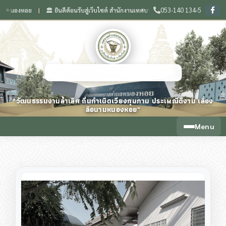
053-140 134-5
หอย
🏛️ ยินดีต้อนรับสู่เว็บไซต์ สำนักงานเทศบาลตำบลหนองหอย จังหวัดเชียงใหม่
❙
❙
เทศบาลตำบลหนองหอย จังหวัดเชียงใหม่
"วัฒนธรรมงามล้ำเลิศ ถิ่นกำเนิดเวียงกุมกาม ประเพณีดีงาม เลื่อง
ลือนามหนองหอย"
Menu