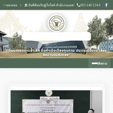
053-140 134-5
องหอย
🏛️ ยินดีต้อนรับสู่เว็บไซต์ สำนักงานเทศบาลตำบลหนองหอย จังหวัดเชียงใหม่
❙
เทศบาลตำบลหนองหอย จังหวัดเชียงใหม่
"วัฒนธรรมงามล้ำเลิศ ถิ่นกำเนิดเวียงกุมกาม ประเพณีดีงาม เลื่อง
ลือนามหนองหอย"
Menu