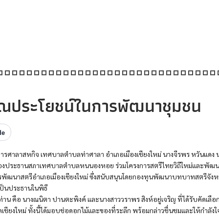
คุณประโยชน์ในการพัฒนาชุมชน
de
คารศาลาสหกิจ เทศบาลตำบลท่าศาลา อำเภอเมืองเชียงใหม่ นางจีรพร หวันแดง 
รองประธานสภาเทศบาลตำบลหนนองหอย ร่วมโครงการสตรีไทยวิถีใหม่และพัฒ
ารพัฒนาสตรีอำเภอเมืองเชียงใหม่ ซึ่งสนับสนุนโดยกองทุนพัฒนาบทบาทสตรีจังห
เป็นประธานในพิธี
น คือ นางณนิตา ปานตะพิงค์ และนางสาววราพร สิงห์อยู่เจริญ ที่ได้รับคัดเลือ
เชียงใหม่ ทั้งนี้ได้มอบช่อดอกไม้และของที่ระลึก พร้อมกล่าวชื่นชมและให้กำลังใ