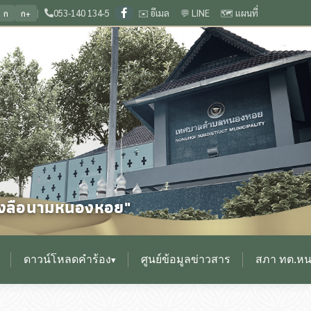
|
053-140 134-5
✉️ อีเมล
💬 LINE
🗺️ แผนที่
ก
ก+
ำบลหนองหอย จังหวัดเชียงใหม่
🌟 วัฒนธรรมงามล้ำเลิศ ถิ่นกำเนิดเวียงกุมกาม ประเ
❙
0
ื่องลือนามหนองหอย"
ดาวน์โหลดคำร้อง
ศูนย์ข้อมูลข่าวสาร
สภา ทต.ห
▾