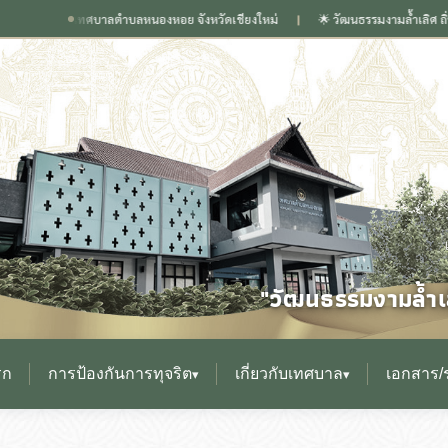
บาลตำบลหนองหอย จังหวัดเชียงใหม่
🌟 วัฒนธรรมงามล้ำเลิศ ถิ่นกำเนิดเวียงกุมกาม 
❙
"วัฒนธรรมงามล้ำเล
รก
การป้องกันการทุจริต
เกี่ยวกับเทศบาล
เอกสาร/
▾
▾
▸