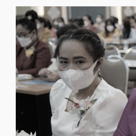
▸
▸
▸
▸