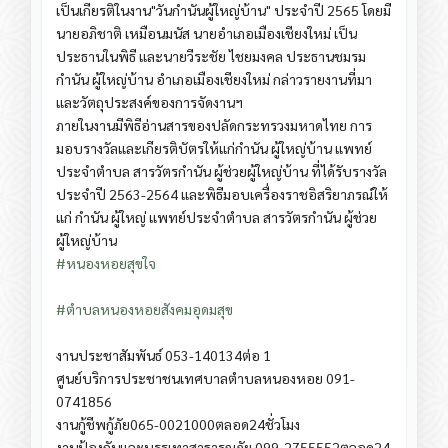
เป็นเกียรติในงาน"วันกำนันผู้ใหญ่บ้าน" ประจำปี 2565 โดยมี
นายอภิชาติ เหมือนมนัส นายอำเภอเมืองเชียงใหม่ เป็น
ประธานในพิธี และนายวีระชัย ไชยมงคล ประธานชมรม
กำนัน ผู้ใหญ่บ้าน อำเภอเมืองเชียงใหม่ กล่าวรายงานที่มา
และวัตถุประสงค์ของการจัดงานฯ
ภายในงานมีพิธีอ่านสารของปลัดกระทรวงมหาดไทย การ
มอบรางวัลและเกียรติบัตรให้แก่กำนัน ผู้ใหญ่บ้าน แพทย์
ประจำตำบล สารวัตรกำนัน ผู้ช่วยผู้ใหญ่บ้าน ที่ได้รับรางวัล
ประจำปี 2563-2564 และพิธีมอบเครื่องราชอิสริยาภรณ์ให้
แก่ กำนัน ผู้ใหญ่ แพทย์ประจำตำบล สารวัตรกำนัน ผู้ช่วย
ผู้ใหญ่บ้าน
#หนองหอยสุขใจ
#ตำบลหนองหอยสังคมอุดมสุข
งาน​ประชาสัมพันธ์​ 053-140134​ต่อ​ 1
ศูนย์​บริการ​ประชาชน​เทศบา​ลต​ำ​บ​ลหนอง​หอย​ 091-
0741856
งาน​กู้​ชีพ​กู้ภัย​065-0021000​ตลอด​24​ชั่วโมง
งาน​ป้อง​กันและ​บรรเทา​สาธารณภัย​ 099-2755552​ตลอด​24​