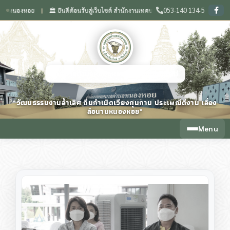
053-140 134-5
องหอย
🏛️ ยินดีต้อนรับสู่เว็บไซต์ สำนักงานเทศบาลตำบลหนองหอย จังหวัดเชียงใหม่
❙
❙
เทศบาลตำบลหนองหอย จังหวัดเชียงใหม่
"วัฒนธรรมงามล้ำเลิศ ถิ่นกำเนิดเวียงกุมกาม ประเพณีดีงาม เลื่อง
ลือนามหนองหอย"
Menu