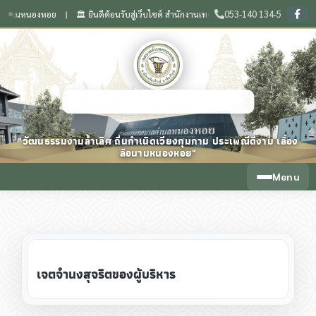
053-140 134-5
มหนองหอย
🏛️ ยินดีต้อนรับสู่เว็บไซต์ สำนักงานเทศบาลตำบลหนองหอย จังหวัดเชียงใหม
❙
เทศบาลตำบลหนองหอย จังหวัดเชียงใหม่
"วัฒนธรรมงามล้ำเลิศ ถิ่นกำเนิดเวียงกุมกาม ประเพณีดีงาม เลื่อง
ลือนามหนองหอย"
Menu
เจตจำนงสุจริตของผู้บริหาร