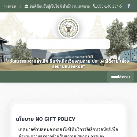
053-140 134-5
🏛️ ยินดีต้อนรับสู่เว็บไซต์ สำนักงานเทศบาลตำบลหนองหอย จังหวัดเชียงใหม่
🌟
❙
❙
เทศบาลตำบลหนองหอย จังหวัดเชียงใหม่
"วัฒนธรรมงามล้ำเลิศ ถิ่นกำเนิดเวียงกุมกาม ประเพณีดีงาม เลื่อง
ลือนามหนองหอย"
Menu
นโยบาย NO GIFT POLICY
เทศบาลตำบลหนองหอย เปิดให้บริการอิเล็กทรอนิกส์เพื่อ
อำนวยความสะดวกสำหรับสถานประกอบการและ