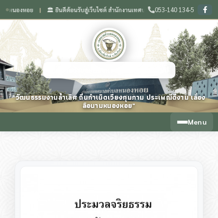
053-140 134-5
หอย
🏛️ ยินดีต้อนรับสู่เว็บไซต์ สำนักงานเทศบาลตำบลหนองหอย จังหวัดเชียงใหม่
❙
❙
เทศบาลตำบลหนองหอย จังหวัดเชียงใหม่
"วัฒนธรรมงามล้ำเลิศ ถิ่นกำเนิดเวียงกุมกาม ประเพณีดีงาม เลื่อง
ลือนามหนองหอย"
Menu