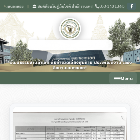
053-140 134-5
นองหอย
🏛️ ยินดีต้อนรับสู่เว็บไซต์ สำนักงานเทศบาลตำบลหนองหอย จังหวัดเชียงใหม่
❙
เทศบาลตำบลหนองหอย จังหวัดเชียงใหม่
"วัฒนธรรมงามล้ำเลิศ ถิ่นกำเนิดเวียงกุมกาม ประเพณีดีงาม เลื่อง
ลือนามหนองหอย"
Menu