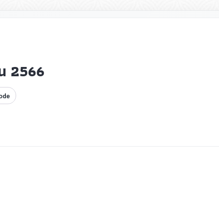
▸
▸
่น 2566
ode