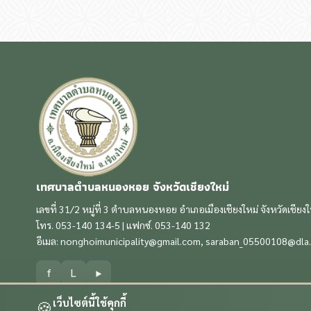
เทศบาลตำบลหนองหอย จังหวัดเชียงใหม่
เลขที่ 31/2 หมู่ที่ 3 ตำบลหนองหอย อำเภอเมืองเชียงใหม่ จังหวัดเชียง
โทร. 053-140 134-5 | แฟกซ์. 053-140 132
อีเมล:
nonghoimunicipality@gmail.com
,
saraban_05500108@dla.
f
L
▶
เว็บไซต์นี้ใช้คุกกี้
🍪