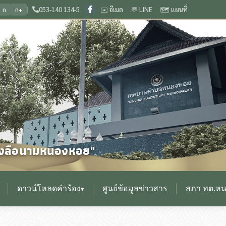
|
053-140 134-5
✉️ อีเมล
💬 LINE
🗺️ แผนที่
ก
ก+
นิดเวียงกุมกาม ประเพณีดีงาม เลื่องลือนามหนองหอย
🏛️ ยินดีต้อนรับสู่เว็บไซต์ 
❙
0
ื่องลือนามหนองหอย"
ดาวน์โหลดคำร้อง
ศูนย์ข้อมูลข่าวสาร
สภา ทต.ห
▾