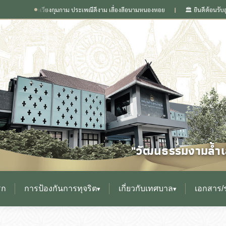
กำเนิดเวียงกุมกาม ประเพณีดีงาม เลื่องลือนามหนองหอย
🏛️ ยินดีต้อนรับสู่เว็บไ
❙
"วัฒนธรรมงามล้ำเล
รก
การป้องกันการทุจริต
เกี่ยวกับเทศบาล
เอกสาร/
▾
▾
▸