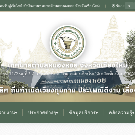
ก-
ู่เว็บไซต์ สำนักงานเทศบาลตำบลหนองหอย จังหวัดเชียงใหม่
🌟 วัฒนธรรมงามล้ำเลิศ 
❙
เทศบาลตำบลหนองหอย จังหวัดเชียงใหม่
เลขที่ 31/2 หมู่ที่ 3 ตำบลหนองหอย อำเภอเมืองเชียงใหม่ จังหวัดเชียงใหม่ 5000
ิศ ถิ่นกำเนิดเวียงกุมกาม ประเพณีดีงาม เล
รายงาน
ประกาศต่างๆ
ข้อมูลบริการ
คลังความรู้
▾
▾
▾
▾
▸