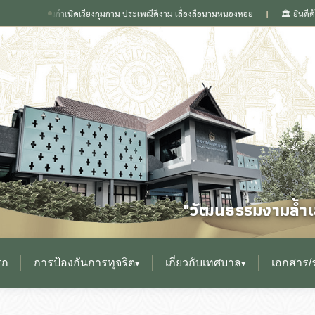
ิศ ถิ่นกำเนิดเวียงกุมกาม ประเพณีดีงาม เลื่องลือนามหนองหอย
🏛️ ยินดีต้อนรับส
❙
"วัฒนธรรมงามล้ำเล
รก
การป้องกันการทุจริต
เกี่ยวกับเทศบาล
เอกสาร/
▾
▾
▸