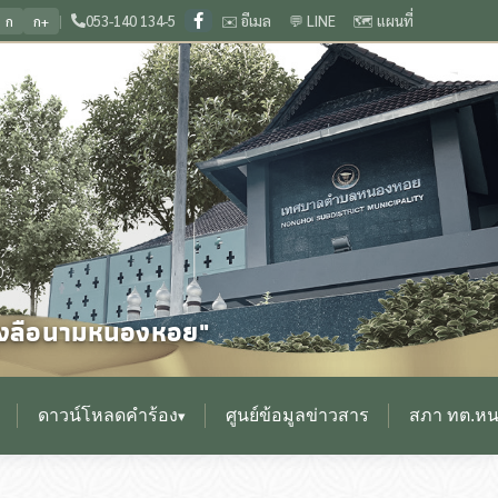
|
053-140 134-5
✉️ อีเมล
💬 LINE
🗺️ แผนที่
ก
ก+
ถิ่นกำเนิดเวียงกุมกาม ประเพณีดีงาม เลื่องลือนามหนองหอย
🏛️ ยินดีต้อนรับสู่เว
❙
0
ื่องลือนามหนองหอย"
ดาวน์โหลดคำร้อง
ศูนย์ข้อมูลข่าวสาร
สภา ทต.ห
▾