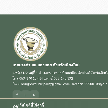
เทศบาลตำบลหนองหอย จังหวัดเชียงใหม่
เลขที่ 31/2 หมู่ที่ 3 ตำบลหนองหอย อำเภอเมืองเชียงใหม่ จังหวัดเชียง
โทร. 053-140 134-5 | แฟกซ์. 053-140 132
อีเมล:
nonghoimunicipality@gmail.com
,
saraban_05500108@dla.
f
L
▶
เว็บไซต์นี้ใช้คุกกี้
🍪